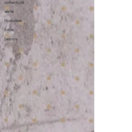
authenticité
vérité
Honnêteté
limite
besoins