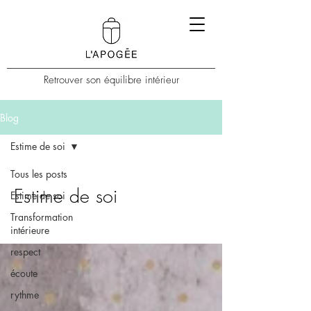
Retrouver son équilibre intérieur
Blog
Estime de soi
Tous les posts
Estime de soi
Estime de soi
Transformation
intérieure
respect
écoute
rythme