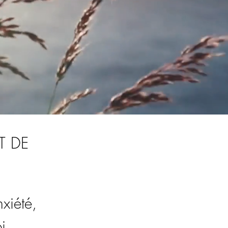
T DE
xiété,
i