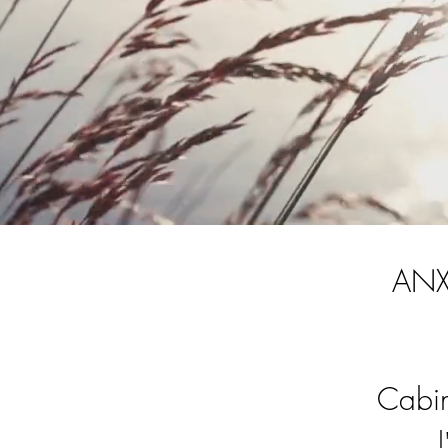
ANX
Cabin